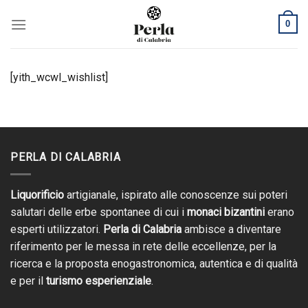
Skip
0
to
content
[yith_wcwl_wishlist]
PERLA DI CALABRIA
Liquorificio
artigianale, ispirato alle conoscenze sui poteri
salutari delle erbe spontanee di cui i
monaci bizantini
erano
esperti utilizzatori.
Perla di Calabria
ambisce a diventare
riferimento per le messa in rete delle eccellenze, per la
ricerca e la proposta enogastronomica, autentica e di qualità
e per il
turismo esperienziale
.